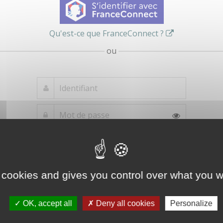
Qu'est-ce que FranceConnect ?
ou
Mot de passe
Je crée mon
oublié ?
compte
Connexion
 cookies and gives you control over what you w
OK, accept all
Deny all cookies
Personalize