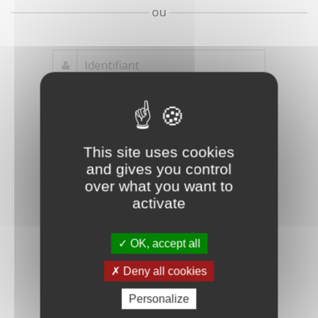
ou
Mot de passe
Je crée mon
This site uses cookies
oublié ?
compte
and gives you control
Connexion
over what you want to
activate
OK, accept all
Deny all cookies
Personalize