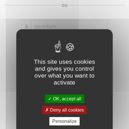
ou
Mot de passe
Je crée mon
This site uses cookies
oublié ?
compte
and gives you control
Connexion
over what you want to
activate
OK, accept all
Deny all cookies
Personalize