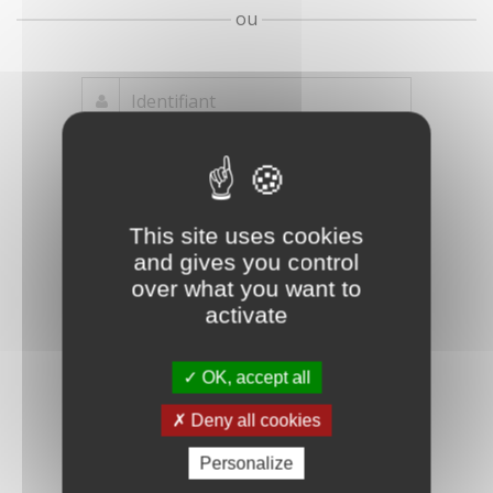
ou
Mot de passe
Je crée mon
This site uses cookies
oublié ?
compte
and gives you control
Connexion
over what you want to
activate
OK, accept all
Deny all cookies
Personalize