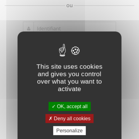
ou
Mot de passe
Je crée mon
This site uses cookies
oublié ?
compte
and gives you control
Connexion
over what you want to
activate
OK, accept all
Deny all cookies
Personalize