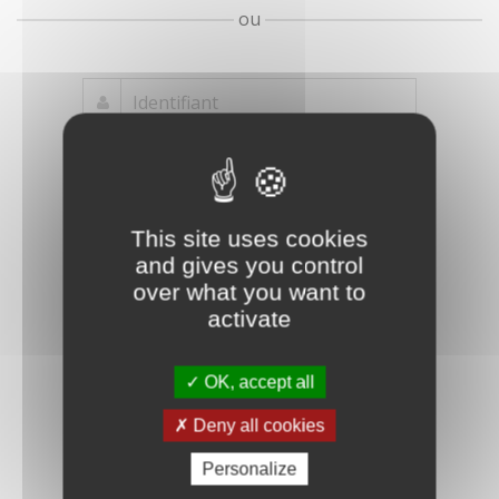
ou
Mot de passe
Je crée mon
This site uses cookies
oublié ?
compte
and gives you control
Connexion
over what you want to
activate
OK, accept all
Deny all cookies
Personalize