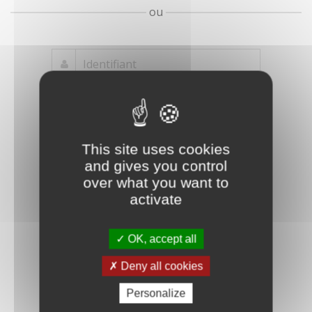
ou
Mot de passe
Je crée mon
This site uses cookies
oublié ?
compte
and gives you control
Connexion
over what you want to
activate
OK, accept all
Deny all cookies
Personalize