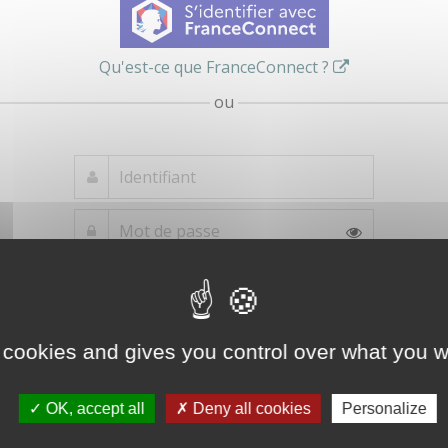
Qu'est-ce que FranceConnect ?
ou
Mot de passe
Je crée mon
oublié ?
compte
Connexion
 cookies and gives you control over what you w
OK, accept all
Deny all cookies
Personalize