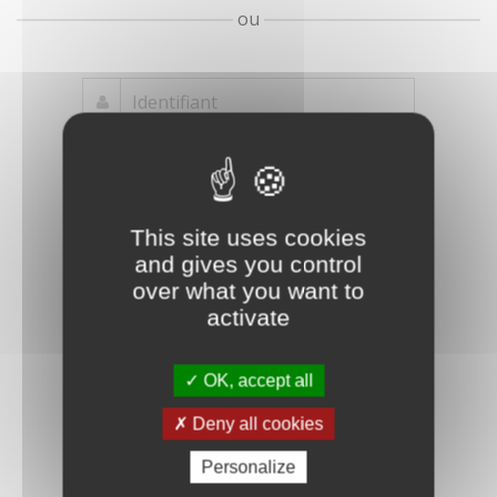
ou
Mot de passe
Je crée mon
This site uses cookies
oublié ?
compte
and gives you control
Connexion
over what you want to
activate
OK, accept all
Deny all cookies
Personalize