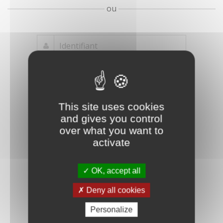
ou
Mot de passe
Je crée mon
This site uses cookies
oublié ?
compte
and gives you control
Connexion
over what you want to
activate
OK, accept all
Deny all cookies
Personalize