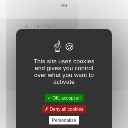
ou
Mot de passe
Je crée mon
This site uses cookies
oublié ?
compte
and gives you control
Connexion
over what you want to
activate
OK, accept all
Deny all cookies
Personalize