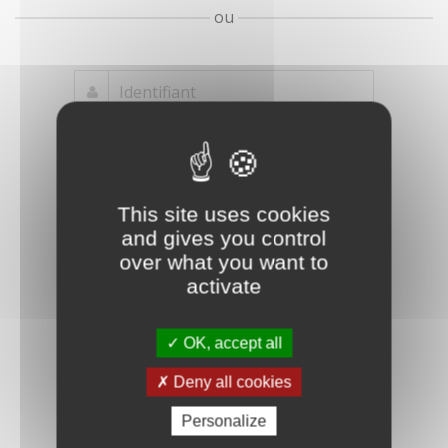
ou
Mot de passe
Je crée mon
This site uses cookies
oublié ?
compte
and gives you control
Connexion
over what you want to
activate
OK, accept all
Deny all cookies
Personalize