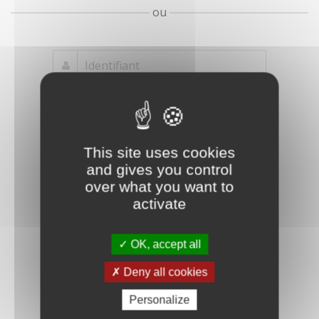
ou
Mot de passe
Je crée mon
This site uses cookies
oublié ?
compte
and gives you control
Connexion
over what you want to
activate
OK, accept all
Deny all cookies
Personalize