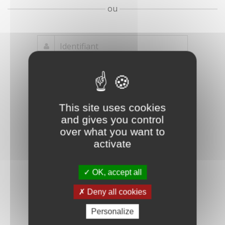
ou
Mot de passe
Je crée mon
This site uses cookies
oublié ?
compte
and gives you control
Connexion
over what you want to
activate
OK, accept all
Deny all cookies
Personalize