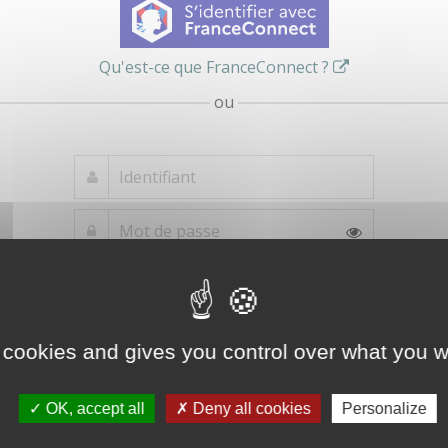
Qu'est-ce que FranceConnect ?
ou
Mot de passe
Je crée mon
oublié ?
compte
Connexion
 cookies and gives you control over what you w
OK, accept all
Deny all cookies
Personalize