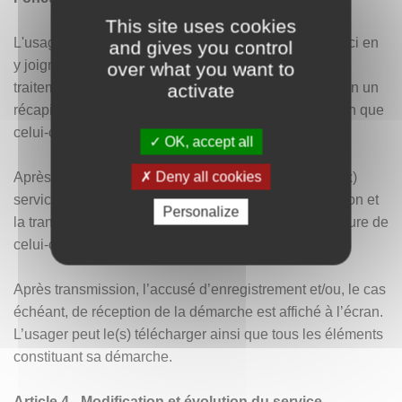
This site uses cookies
L'usager remplit en ligne le formulaire et valide celui-ci en
and gives you control
y joignant éventuellement les pièces nécessaires au
over what you want to
traitement de sa démarche. Le service affiche à l’écran un
activate
récapitulatif des éléments renseignés par l’usager afin que
celui-ci puisse les vérifier et les confirmer.
OK, accept all
Deny all cookies
Après confirmation, les formulaires sont transmis au(x)
service(s) administratif(s) compétent(s). La confirmation et
Personalize
la transmission du formulaire par l’usager vaut signature de
celui-ci.
Après transmission, l’accusé d’enregistrement et/ou, le cas
échéant, de réception de la démarche est affiché à l’écran.
L’usager peut le(s) télécharger ainsi que tous les éléments
constituant sa démarche.
Article 4 - Modification et évolution du service