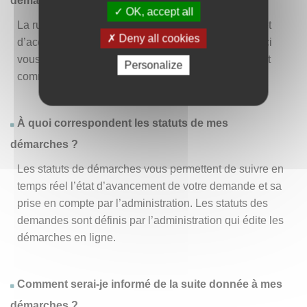
démarche » ?
OK, accept all
La rubrique « Effectuer une démarche » vous permet
Deny all cookies
d’accéder à la liste des démarches disponibles. D’ici
vous pouvez choisir la démarche vous intéressant et
Personalize
commencer à la remplir en un clic
.
À quoi correspondent les statuts de mes
démarches ?
Les statuts de démarches vous permettent de suivre en
temps réel l’état d’avancement de votre demande et sa
prise en compte par l’administration. Les statuts des
demandes sont définis par l’administration qui édite les
démarches en ligne.
Comment serai-je informé de la suite donnée à mes
démarches ?