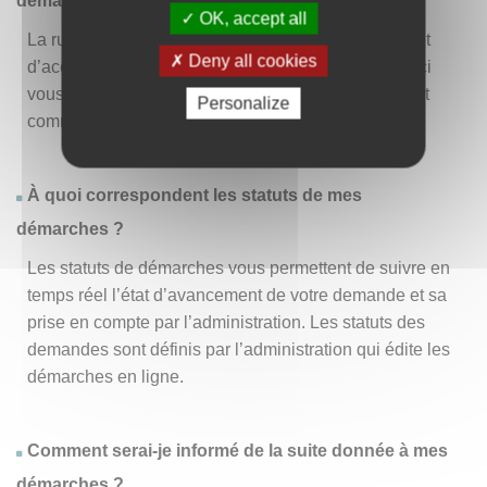
démarche » ?
OK, accept all
La rubrique « Effectuer une démarche » vous permet
Deny all cookies
d’accéder à la liste des démarches disponibles. D’ici
vous pouvez choisir la démarche vous intéressant et
Personalize
commencer à la remplir en un clic
.
À quoi correspondent les statuts de mes
démarches ?
Les statuts de démarches vous permettent de suivre en
temps réel l’état d’avancement de votre demande et sa
prise en compte par l’administration. Les statuts des
demandes sont définis par l’administration qui édite les
démarches en ligne.
Comment serai-je informé de la suite donnée à mes
démarches ?