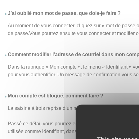
J’ai oublié mon mot de passe, que dois-je faire ?
Au moment de vous connecter, cliquez sur « mot de passe o
de passe.Vous pourrez ensuite vous connecter et modifier 
Comment modifier l’adresse de courriel dans mon comp
Dans la rubrique « Mon compte », le menu « Identifiant » vou
pour vous authentifier. Un message de confirmation vous s
Mon compte est bloqué, comment faire ?
La saisine à trois reprise d’un mot de passe ou d’un identi
Passé ce délai, vous pourrez essayer de vous connecter de n
utilisée comme identifiant, dans vos anciens accusés de réc