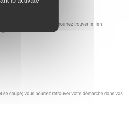
ant to activate
est également ici que vous pourrez trouver le lien
-ci.
net se coupe) vous pourrez retrouver votre démarche dans vos