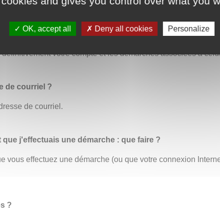
 cookies and gives you control over what you w
OK, accept all
Deny all cookies
Personalize
us permet de modifier toutes vos informations personnelles. C’
éfinitivement votre compte et les démarches associées à celui
 de courriel ?
dresse de courriel.
t que j'effectuais une démarche : que faire ?
 que vous effectuez une démarche (ou que votre connexion Inter
es ?