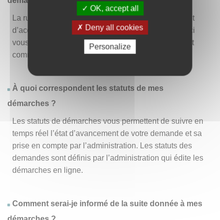
démarche » ?
OK, accept all
La rubrique « Effectuer une démarche » vous permet
Deny all cookies
d’accéder à la liste des démarches disponibles. D’ici
vous pouvez choisir la démarche vous intéressant et
Personalize
commencer à la remplir en un clic
.
À quoi correspondent les statuts de mes
démarches ?
Les statuts de démarches vous permettent de suivre en
temps réel l’état d’avancement de votre demande et sa
prise en compte par l’administration. Les statuts des
demandes sont définis par l’administration qui édite les
démarches en ligne.
Comment serai-je informé de la suite donnée à mes
démarches ?