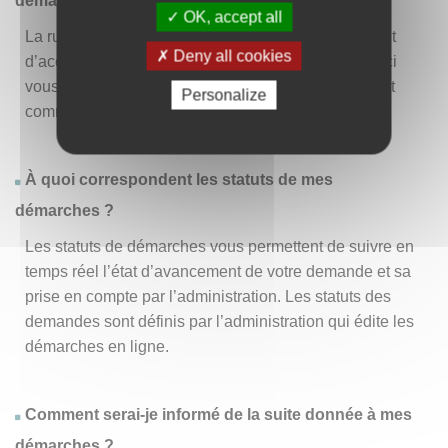
démarche » ?
OK, accept all
La rubrique « Effectuer une démarche » vous permet
Deny all cookies
d’accéder à la liste des démarches disponibles. D’ici
vous pouvez choisir la démarche vous intéressant et
Personalize
commencer à la remplir en un clic
.
À quoi correspondent les statuts de mes
démarches ?
Les statuts de démarches vous permettent de suivre en
temps réel l’état d’avancement de votre demande et sa
prise en compte par l’administration. Les statuts des
demandes sont définis par l’administration qui édite les
démarches en ligne.
Comment serai-je informé de la suite donnée à mes
démarches ?