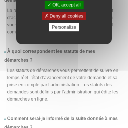
démarche » ?
OK, accept all
La rubrique « Effectuer une démarche » vous permet
Deny all cookies
d’accéder à la liste des démarches disponibles. D’ici
vous pouvez choisir la démarche vous intéressant et
Personalize
commencer à la remplir en un clic
.
À quoi correspondent les statuts de mes
démarches ?
Les statuts de démarches vous permettent de suivre en
temps réel l’état d’avancement de votre demande et sa
prise en compte par l’administration. Les statuts des
demandes sont définis par l’administration qui édite les
démarches en ligne.
Comment serai-je informé de la suite donnée à mes
démarches ?