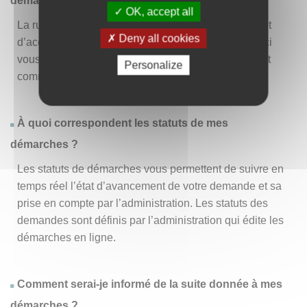
démarche » ?
OK, accept all
La rubrique « Effectuer une démarche » vous permet
Deny all cookies
d’accéder à la liste des démarches disponibles. D’ici
vous pouvez choisir la démarche vous intéressant et
Personalize
commencer à la remplir en un clic
.
À quoi correspondent les statuts de mes
démarches ?
Les statuts de démarches vous permettent de suivre en
temps réel l’état d’avancement de votre demande et sa
prise en compte par l’administration. Les statuts des
demandes sont définis par l’administration qui édite les
démarches en ligne.
Comment serai-je informé de la suite donnée à mes
démarches ?