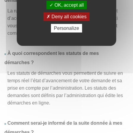
démarche » ?
OK, accept all
La rubrique « Effectuer une démarche » vous permet
Deny all cookies
d’accéder à la liste des démarches disponibles. D’ici
vous pouvez choisir la démarche vous intéressant et
Personalize
commencer à la remplir en un clic
.
À quoi correspondent les statuts de mes
démarches ?
Les statuts de démarches vous permettent de suivre en
temps réel l’état d’avancement de votre demande et sa
prise en compte par l’administration. Les statuts des
demandes sont définis par l’administration qui édite les
démarches en ligne.
Comment serai-je informé de la suite donnée à mes
démarches ?