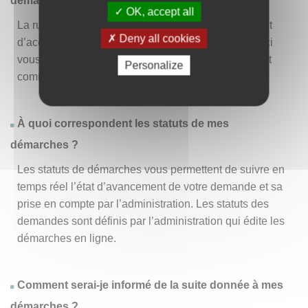
démarche » ?
OK, accept all
La rubrique « Effectuer une démarche » vous permet
Deny all cookies
d’accéder à la liste des démarches disponibles. D’ici
vous pouvez choisir la démarche vous intéressant et
Personalize
commencer à la remplir en un clic
.
À quoi correspondent les statuts de mes
démarches ?
Les statuts de démarches vous permettent de suivre en
temps réel l’état d’avancement de votre demande et sa
prise en compte par l’administration. Les statuts des
demandes sont définis par l’administration qui édite les
démarches en ligne.
Comment serai-je informé de la suite donnée à mes
démarches ?