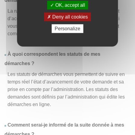
démarche » ?
OK, accept all
La rubrique « Effectuer une démarche » vous permet
Deny all cookies
d’accéder à la liste des démarches disponibles. D’ici
vous pouvez choisir la démarche vous intéressant et
Personalize
commencer à la remplir en un clic
.
À quoi correspondent les statuts de mes
démarches ?
Les statuts de démarches vous permettent de suivre en
temps réel l’état d’avancement de votre demande et sa
prise en compte par l’administration. Les statuts des
demandes sont définis par l’administration qui édite les
démarches en ligne.
Comment serai-je informé de la suite donnée à mes
démarches ?