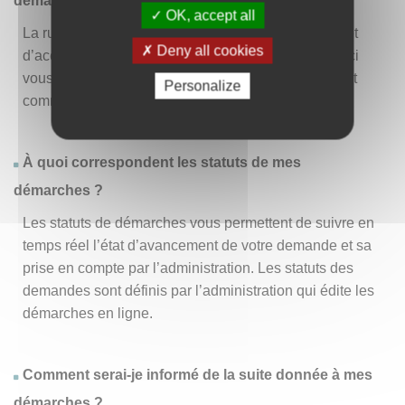
démarche » ?
OK, accept all
La rubrique « Effectuer une démarche » vous permet
Deny all cookies
d’accéder à la liste des démarches disponibles. D’ici
vous pouvez choisir la démarche vous intéressant et
Personalize
commencer à la remplir en un clic
.
À quoi correspondent les statuts de mes
démarches ?
Les statuts de démarches vous permettent de suivre en
temps réel l’état d’avancement de votre demande et sa
prise en compte par l’administration. Les statuts des
demandes sont définis par l’administration qui édite les
démarches en ligne.
Comment serai-je informé de la suite donnée à mes
démarches ?