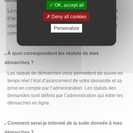
démarche » ?
OK, accept all
La rubrique « Effectuer une démarche » vous permet
Deny all cookies
d’accéder à la liste des démarches disponibles. D’ici
vous pouvez choisir la démarche vous intéressant et
Personalize
commencer à la remplir en un clic
.
À quoi correspondent les statuts de mes
démarches ?
Les statuts de démarches vous permettent de suivre en
temps réel l’état d’avancement de votre demande et sa
prise en compte par l’administration. Les statuts des
demandes sont définis par l’administration qui édite les
démarches en ligne.
Comment serai-je informé de la suite donnée à mes
démarches ?