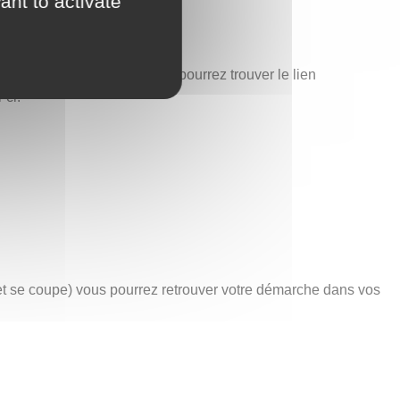
ant to activate
est également ici que vous pourrez trouver le lien
-ci.
net se coupe) vous pourrez retrouver votre démarche dans vos