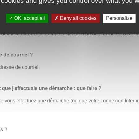
 cookies and gives you control over what you w
OK, accept all
Deny all cookies
Personalize
us permet de modifier toutes vos informations personnelles. C’
éfinitivement votre compte et les démarches associées à celui
 de courriel ?
dresse de courriel.
t que j'effectuais une démarche : que faire ?
 que vous effectuez une démarche (ou que votre connexion Inter
es ?