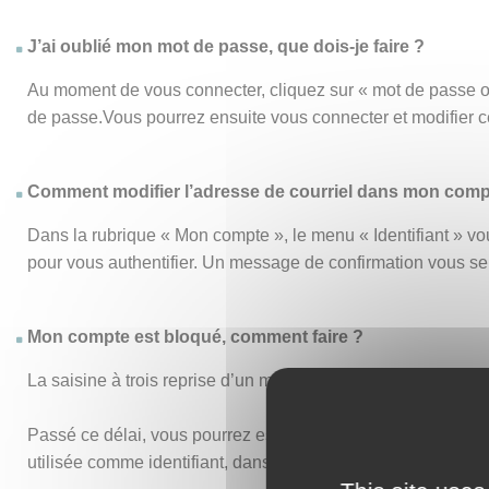
J’ai oublié mon mot de passe, que dois-je faire ?
Au moment de vous connecter, cliquez sur « mot de passe o
de passe.Vous pourrez ensuite vous connecter et modifier 
Comment modifier l’adresse de courriel dans mon comp
Dans la rubrique « Mon compte », le menu « Identifiant » vou
pour vous authentifier. Un message de confirmation vous s
Mon compte est bloqué, comment faire ?
La saisine à trois reprise d’un mot de passe ou d’un identi
Passé ce délai, vous pourrez essayer de vous connecter de n
utilisée comme identifiant, dans vos anciens accusés de réc