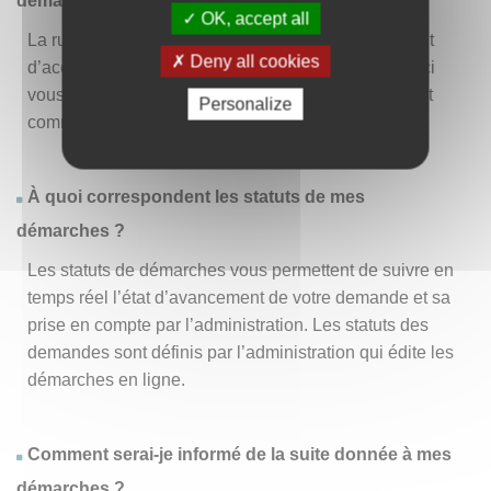
démarche » ?
OK, accept all
La rubrique « Effectuer une démarche » vous permet
Deny all cookies
d’accéder à la liste des démarches disponibles. D’ici
vous pouvez choisir la démarche vous intéressant et
Personalize
commencer à la remplir en un clic
.
À quoi correspondent les statuts de mes
démarches ?
Les statuts de démarches vous permettent de suivre en
temps réel l’état d’avancement de votre demande et sa
prise en compte par l’administration. Les statuts des
demandes sont définis par l’administration qui édite les
démarches en ligne.
Comment serai-je informé de la suite donnée à mes
démarches ?