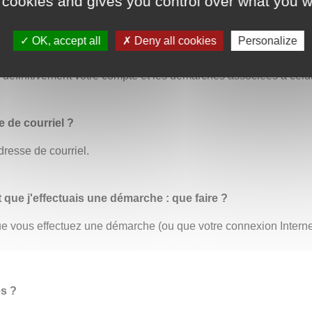
 cookies and gives you control over what you w
OK, accept all
Deny all cookies
Personalize
us permet de modifier toutes vos informations personnelles. C’
éfinitivement votre compte et les démarches associées à celui
 de courriel ?
dresse de courriel.
t que j'effectuais une démarche : que faire ?
 que vous effectuez une démarche (ou que votre connexion Inter
es ?