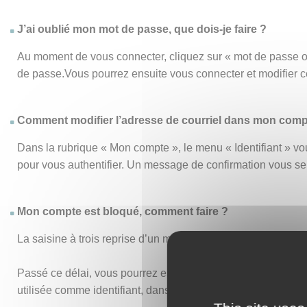
J’ai oublié mon mot de passe, que dois-je faire ?
Au moment de vous connecter, cliquez sur « mot de passe o
de passe.Vous pourrez ensuite vous connecter et modifier 
Comment modifier l’adresse de courriel dans mon comp
Dans la rubrique « Mon compte », le menu « Identifiant » vou
pour vous authentifier. Un message de confirmation vous s
Mon compte est bloqué, comment faire ?
La saisine à trois reprise d’un mot de passe ou d’un identi
Passé ce délai, vous pourrez essayer de vous connecter de n
utilisée comme identifiant, dans vos anciens accusés de réc