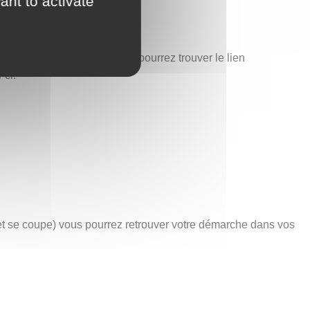
ant to activate
est également ici que vous pourrez trouver le lien
-ci.
net se coupe) vous pourrez retrouver votre démarche dans vos