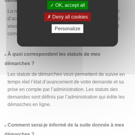
démarche » ?
OK, accept all
La rubrique « Effectuer une démarche » vous permet
Deny all cookies
d’accéder à la liste des démarches disponibles. D’ici
vous pouvez choisir la démarche vous intéressant et
Personalize
commencer à la remplir en un clic
.
À quoi correspondent les statuts de mes
démarches ?
Les statuts de démarches vous permettent de suivre en
temps réel l’état d’avancement de votre demande et sa
prise en compte par l’administration. Les statuts des
demandes sont définis par l’administration qui édite les
démarches en ligne.
Comment serai-je informé de la suite donnée à mes
démarches ?