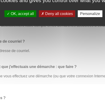
 cookies and gives you control over what you w
OK, accept all
Deny all cookies
Personalize
us permet de modifier toutes vos informations personnelles. C’
éfinitivement votre compte et les démarches associées à celui
 de courriel ?
dresse de courriel.
t que j'effectuais une démarche : que faire ?
 que vous effectuez une démarche (ou que votre connexion Inter
es ?