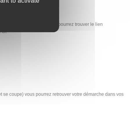
ant to activate
est également ici que vous pourrez trouver le lien
-ci.
net se coupe) vous pourrez retrouver votre démarche dans vos