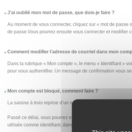
J’ai oublié mon mot de passe, que dois-je faire ?
Au moment de vous connecter, cliquez sur « mot de passe o
de passe.Vous pourrez ensuite vous connecter et modifier 
Comment modifier l’adresse de courriel dans mon comp
Dans la rubrique « Mon compte », le menu « Identifiant » vou
pour vous authentifier. Un message de confirmation vous s
Mon compte est bloqué, comment faire ?
La saisine à trois reprise d’un mot de passe ou d’un identi
Passé ce délai, vous pourrez essayer de vous connecter de n
utilisée comme identifiant, dans vos anciens accusés de réc