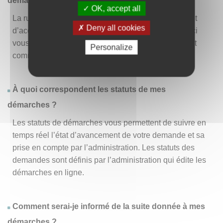
démarche » ?
OK, accept all
La rubrique « Effectuer une démarche » vous permet
Deny all cookies
d’accéder à la liste des démarches disponibles. D’ici
vous pouvez choisir la démarche vous intéressant et
Personalize
commencer à la remplir en un clic
.
À quoi correspondent les statuts de mes
démarches ?
Les statuts de démarches vous permettent de suivre en
temps réel l’état d’avancement de votre demande et sa
prise en compte par l’administration. Les statuts des
demandes sont définis par l’administration qui édite les
démarches en ligne.
Comment serai-je informé de la suite donnée à mes
démarches ?