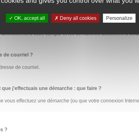
 cookies and gives you control over what you w
OK, accept all
Deny all cookies
Personalize
us permet de modifier toutes vos informations personnelles. C’
éfinitivement votre compte et les démarches associées à celui
 de courriel ?
dresse de courriel.
t que j'effectuais une démarche : que faire ?
 que vous effectuez une démarche (ou que votre connexion Inter
es ?