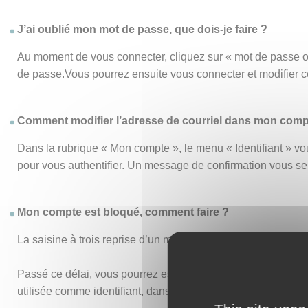
J’ai oublié mon mot de passe, que dois-je faire ?
Au moment de vous connecter, cliquez sur « mot de passe o
de passe.Vous pourrez ensuite vous connecter et modifier 
Comment modifier l’adresse de courriel dans mon comp
Dans la rubrique « Mon compte », le menu « Identifiant » vou
pour vous authentifier. Un message de confirmation vous s
Mon compte est bloqué, comment faire ?
La saisine à trois reprise d’un mot de passe ou d’un identi
Passé ce délai, vous pourrez essayer de vous connecter de n
utilisée comme identifiant, dans vos anciens accusés de réc