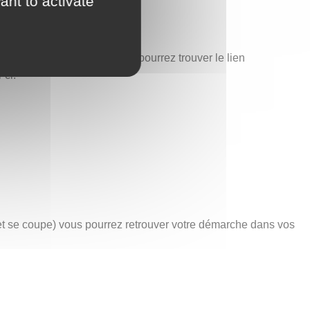
ant to activate
est également ici que vous pourrez trouver le lien
-ci.
net se coupe) vous pourrez retrouver votre démarche dans vos