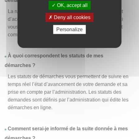
démarche » ?
OK, accept all
La rubrique « Effectuer une démarche » vous permet
Deny all cookies
d’accéder à la liste des démarches disponibles. D’ici
vous pouvez choisir la démarche vous intéressant et
Personalize
commencer à la remplir en un clic
.
À quoi correspondent les statuts de mes
démarches ?
Les statuts de démarches vous permettent de suivre en
temps réel l’état d’avancement de votre demande et sa
prise en compte par l’administration. Les statuts des
demandes sont définis par l’administration qui édite les
démarches en ligne.
Comment serai-je informé de la suite donnée à mes
démarches ?