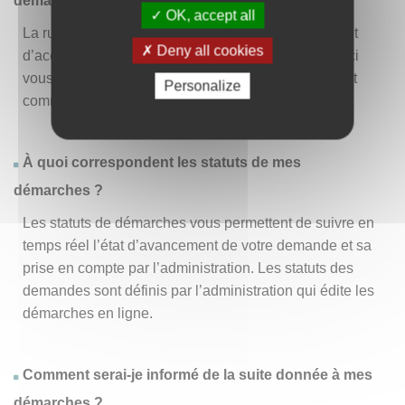
démarche » ?
OK, accept all
La rubrique « Effectuer une démarche » vous permet
Deny all cookies
d’accéder à la liste des démarches disponibles. D’ici
vous pouvez choisir la démarche vous intéressant et
Personalize
commencer à la remplir en un clic
.
À quoi correspondent les statuts de mes
démarches ?
Les statuts de démarches vous permettent de suivre en
temps réel l’état d’avancement de votre demande et sa
prise en compte par l’administration. Les statuts des
demandes sont définis par l’administration qui édite les
démarches en ligne.
Comment serai-je informé de la suite donnée à mes
démarches ?