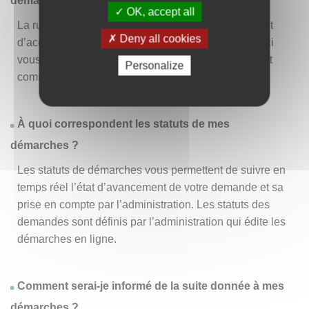
démarche » ?
OK, accept all
La rubrique « Effectuer une démarche » vous permet
Deny all cookies
d’accéder à la liste des démarches disponibles. D’ici
vous pouvez choisir la démarche vous intéressant et
Personalize
commencer à la remplir en un clic
.
À quoi correspondent les statuts de mes
démarches ?
Les statuts de démarches vous permettent de suivre en
temps réel l’état d’avancement de votre demande et sa
prise en compte par l’administration. Les statuts des
demandes sont définis par l’administration qui édite les
démarches en ligne.
Comment serai-je informé de la suite donnée à mes
démarches ?