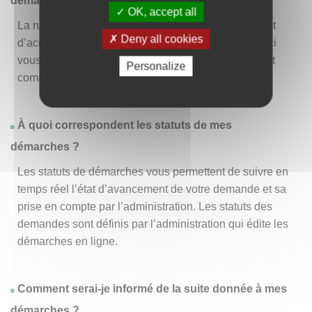
démarche » ?
OK, accept all
La rubrique « Effectuer une démarche » vous permet
Deny all cookies
d’accéder à la liste des démarches disponibles. D’ici
vous pouvez choisir la démarche vous intéressant et
Personalize
commencer à la remplir en un clic
.
À quoi correspondent les statuts de mes
démarches ?
Les statuts de démarches vous permettent de suivre en
temps réel l’état d’avancement de votre demande et sa
prise en compte par l’administration. Les statuts des
demandes sont définis par l’administration qui édite les
démarches en ligne.
Comment serai-je informé de la suite donnée à mes
démarches ?