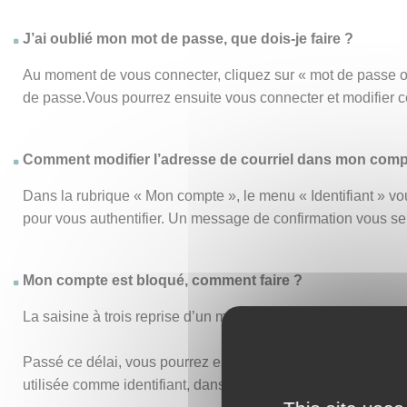
J’ai oublié mon mot de passe, que dois-je faire ?
Au moment de vous connecter, cliquez sur « mot de passe o
de passe.Vous pourrez ensuite vous connecter et modifier 
Comment modifier l’adresse de courriel dans mon comp
Dans la rubrique « Mon compte », le menu « Identifiant » vou
pour vous authentifier. Un message de confirmation vous s
Mon compte est bloqué, comment faire ?
La saisine à trois reprise d’un mot de passe ou d’un identi
Passé ce délai, vous pourrez essayer de vous connecter de n
utilisée comme identifiant, dans vos anciens accusés de réc