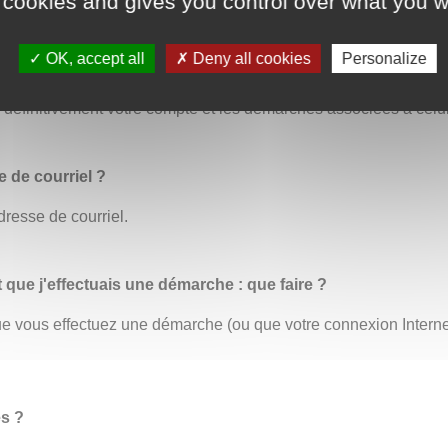
 cookies and gives you control over what you w
OK, accept all
Deny all cookies
Personalize
us permet de modifier toutes vos informations personnelles. C’
éfinitivement votre compte et les démarches associées à celui
 de courriel ?
dresse de courriel.
t que j'effectuais une démarche : que faire ?
 que vous effectuez une démarche (ou que votre connexion Inter
es ?