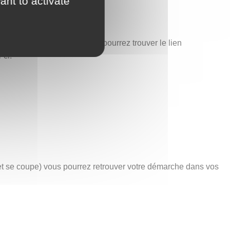
ant to activate
est également ici que vous pourrez trouver le lien
-ci.
net se coupe) vous pourrez retrouver votre démarche dans vos