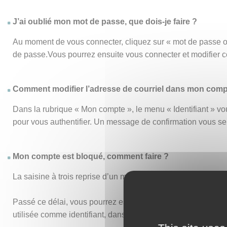
J’ai oublié mon mot de passe, que dois-je faire ?
Au moment de vous connecter, cliquez sur « mot de passe o
de passe.Vous pourrez ensuite vous connecter et modifier 
Comment modifier l’adresse de courriel dans mon comp
Dans la rubrique « Mon compte », le menu « Identifiant » vou
pour vous authentifier. Un message de confirmation vous s
Mon compte est bloqué, comment faire ?
La saisine à trois reprise d’un mot de passe ou d’un identi
Passé ce délai, vous pourrez essayer de vous connecter de n
utilisée comme identifiant, dans vos anciens accusés de réc