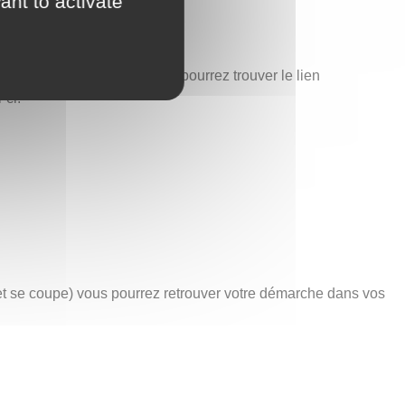
ant to activate
est également ici que vous pourrez trouver le lien
-ci.
net se coupe) vous pourrez retrouver votre démarche dans vos