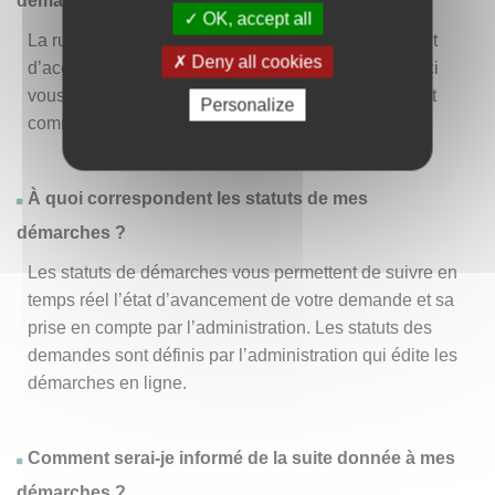
démarche » ?
OK, accept all
La rubrique « Effectuer une démarche » vous permet
Deny all cookies
d’accéder à la liste des démarches disponibles. D’ici
vous pouvez choisir la démarche vous intéressant et
Personalize
commencer à la remplir en un clic
.
À quoi correspondent les statuts de mes
démarches ?
Les statuts de démarches vous permettent de suivre en
temps réel l’état d’avancement de votre demande et sa
prise en compte par l’administration. Les statuts des
demandes sont définis par l’administration qui édite les
démarches en ligne.
Comment serai-je informé de la suite donnée à mes
démarches ?