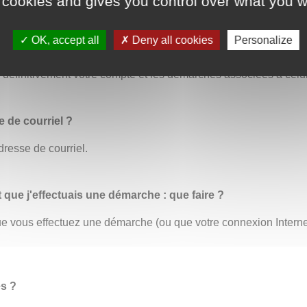
 cookies and gives you control over what you w
OK, accept all
Deny all cookies
Personalize
us permet de modifier toutes vos informations personnelles. C’
éfinitivement votre compte et les démarches associées à celui
 de courriel ?
dresse de courriel.
t que j'effectuais une démarche : que faire ?
 que vous effectuez une démarche (ou que votre connexion Inter
es ?