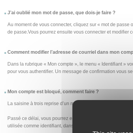
J’ai oublié mon mot de passe, que dois-je faire ?
Au moment de vous connecter, cliquez sur « mot de passe o
de passe.Vous pourrez ensuite vous connecter et modifier 
Comment modifier l’adresse de courriel dans mon comp
Dans la rubrique « Mon compte », le menu « Identifiant » vou
pour vous authentifier. Un message de confirmation vous s
Mon compte est bloqué, comment faire ?
La saisine à trois reprise d’un mot de passe ou d’un identi
Passé ce délai, vous pourrez essayer de vous connecter de n
utilisée comme identifiant, dans vos anciens accusés de réc