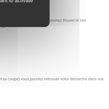
ant to activate
est également ici que vous pourrez trouver le lien
-ci.
net se coupe) vous pourrez retrouver votre démarche dans vos