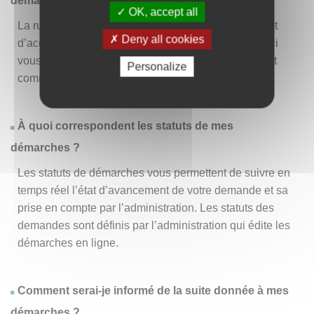
démarche » ?
OK, accept all
La rubrique « Effectuer une démarche » vous permet
Deny all cookies
d’accéder à la liste des démarches disponibles. D’ici
vous pouvez choisir la démarche vous intéressant et
Personalize
commencer à la remplir en un clic
.
À quoi correspondent les statuts de mes
démarches ?
Les statuts de démarches vous permettent de suivre en
temps réel l’état d’avancement de votre demande et sa
prise en compte par l’administration. Les statuts des
demandes sont définis par l’administration qui édite les
démarches en ligne.
Comment serai-je informé de la suite donnée à mes
démarches ?