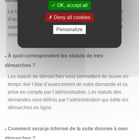
démarche » ?
OK, accept all
La rubrique « Effectuer une démarche » vous permet
Deny all cookies
d’accéder à la liste des démarches disponibles. D’ici
vous pouvez choisir la démarche vous intéressant et
Personalize
commencer à la remplir en un clic
.
À quoi correspondent les statuts de mes
démarches ?
Les statuts de démarches vous permettent de suivre en
temps réel l’état d’avancement de votre demande et sa
prise en compte par l’administration. Les statuts des
demandes sont définis par l’administration qui édite les
démarches en ligne.
Comment serai-je informé de la suite donnée à mes
démarches ?