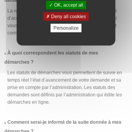
démarche » ?
OK, accept all
La rubrique « Effectuer une démarche » vous permet
Deny all cookies
d’accéder à la liste des démarches disponibles. D’ici
vous pouvez choisir la démarche vous intéressant et
Personalize
commencer à la remplir en un clic
.
À quoi correspondent les statuts de mes
démarches ?
Les statuts de démarches vous permettent de suivre en
temps réel l’état d’avancement de votre demande et sa
prise en compte par l’administration. Les statuts des
demandes sont définis par l’administration qui édite les
démarches en ligne.
Comment serai-je informé de la suite donnée à mes
démarches ?