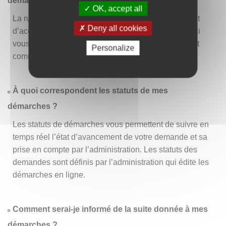
démarche » ?
OK, accept all
La rubrique « Effectuer une démarche » vous permet
Deny all cookies
d’accéder à la liste des démarches disponibles. D’ici
vous pouvez choisir la démarche vous intéressant et
Personalize
commencer à la remplir en un clic
.
À quoi correspondent les statuts de mes
démarches ?
Les statuts de démarches vous permettent de suivre en
temps réel l’état d’avancement de votre demande et sa
prise en compte par l’administration. Les statuts des
demandes sont définis par l’administration qui édite les
démarches en ligne.
Comment serai-je informé de la suite donnée à mes
démarches ?