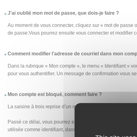
J’ai oublié mon mot de passe, que dois-je faire ?
Au moment de vous connecter, cliquez sur « mot de passe o
de passe.Vous pourrez ensuite vous connecter et modifier 
Comment modifier l’adresse de courriel dans mon comp
Dans la rubrique « Mon compte », le menu « Identifiant » vou
pour vous authentifier. Un message de confirmation vous s
Mon compte est bloqué, comment faire ?
La saisine à trois reprise d’un mot de passe ou d’un identi
Passé ce délai, vous pourrez essayer de vous connecter de n
utilisée comme identifiant, dans vos anciens accusés de réc