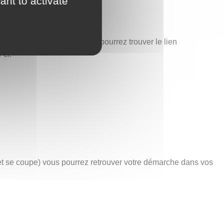
ant to activate
est également ici que vous pourrez trouver le lien
-ci.
net se coupe) vous pourrez retrouver votre démarche dans vos