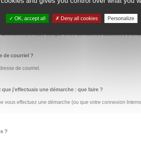
 cookies and gives you control over what you w
OK, accept all
Deny all cookies
Personalize
us permet de modifier toutes vos informations personnelles. C’
éfinitivement votre compte et les démarches associées à celui
 de courriel ?
dresse de courriel.
t que j'effectuais une démarche : que faire ?
 que vous effectuez une démarche (ou que votre connexion Inter
es ?