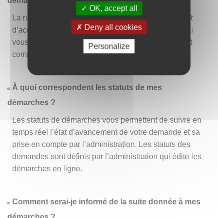
démarche » ?
OK, accept all
La rubrique « Effectuer une démarche » vous permet
Deny all cookies
d’accéder à la liste des démarches disponibles. D’ici
vous pouvez choisir la démarche vous intéressant et
Personalize
commencer à la remplir en un clic
.
À quoi correspondent les statuts de mes
démarches ?
Les statuts de démarches vous permettent de suivre en
temps réel l’état d’avancement de votre demande et sa
prise en compte par l’administration. Les statuts des
demandes sont définis par l’administration qui édite les
démarches en ligne.
Comment serai-je informé de la suite donnée à mes
démarches ?