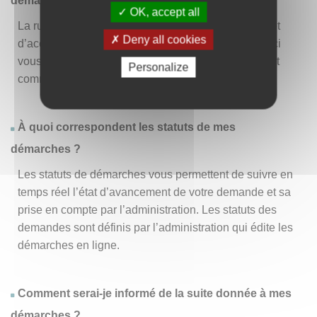
démarche » ?
OK, accept all
La rubrique « Effectuer une démarche » vous permet
Deny all cookies
d’accéder à la liste des démarches disponibles. D’ici
vous pouvez choisir la démarche vous intéressant et
Personalize
commencer à la remplir en un clic
.
À quoi correspondent les statuts de mes
démarches ?
Les statuts de démarches vous permettent de suivre en
temps réel l’état d’avancement de votre demande et sa
prise en compte par l’administration. Les statuts des
demandes sont définis par l’administration qui édite les
démarches en ligne.
Comment serai-je informé de la suite donnée à mes
démarches ?